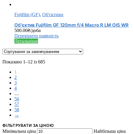
Fujifilm (GF)
,
Об'єктиви
Об’єктив Fujifilm GF 120mm f/4 Macro R LM OIS WR
500.00
₴
/доба
Перевірити наявність
Детальніше
Показано 1–12 із 685
1
2
3
4
…
56
57
58
→
ФІЛЬТРУВАТИ ЗА ЦІНОЮ
Мінімальна ціна
Найбільша ціна