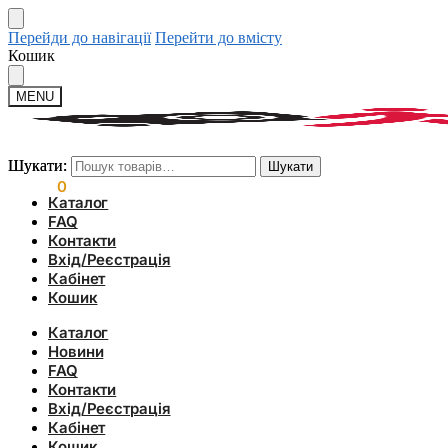
Перейди до навігації
Перейти до вмісту
Кошик
MENU
Шукати:
Шукати:
Шукати
Шукати
0.00
₴
0
Каталог
FAQ
Контакти
Вхід/Реєстрація
Кабінет
Кошик
Каталог
Новини
FAQ
Контакти
Вхід/Реєстрація
Кабінет
Кошик