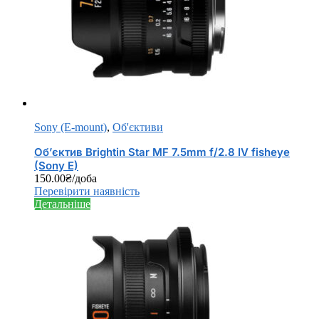
Sony (E-mount)
,
Об'єктиви
Об’єктив Brightin Star MF 7.5mm f/2.8 IV fisheye
(Sony E)
150.00
₴
/доба
Перевірити наявність
Детальніше