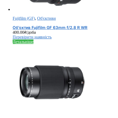
Fujifilm (GF)
,
Об'єктиви
Об’єктив Fujifilm GF 63mm f/2.8 R WR
400.00
₴
/доба
Перевірити наявність
Детальніше