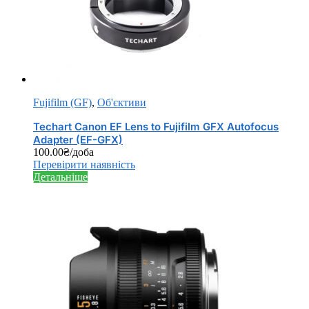
Fujifilm (GF)
,
Об'єктиви
Techart Canon EF Lens to Fujifilm GFX Autofocus
Adapter (EF-GFX)
100.00
₴
/доба
Перевірити наявність
Детальніше