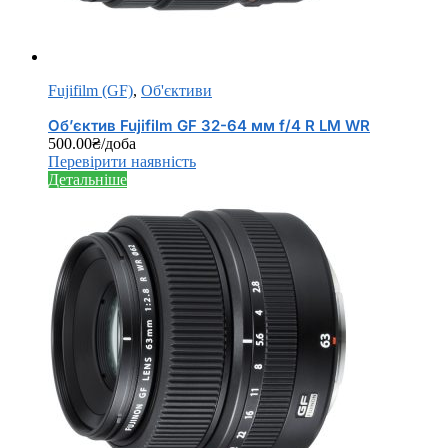
Fujifilm (GF)
,
Об'єктиви
Об’єктив Fujifilm GF 32-64 мм f/4 R LM WR
500.00
₴
/доба
Перевірити наявність
Детальніше