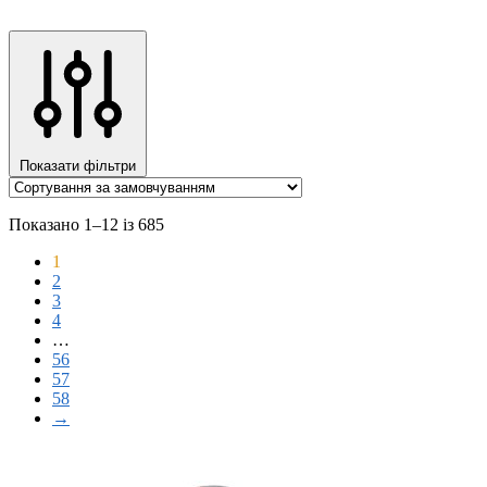
Показати фільтри
Показано 1–12 із 685
1
2
3
4
…
56
57
58
→