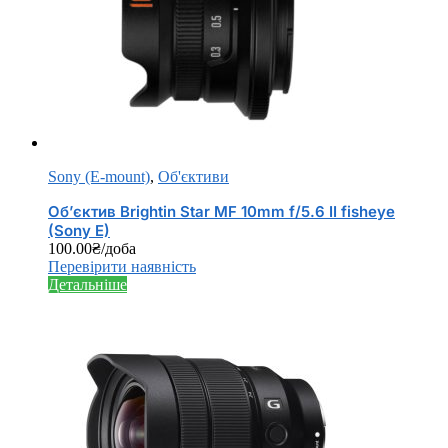
Sony (E-mount)
,
Об'єктиви
Об’єктив Brightin Star MF 10mm f/5.6 IІ fisheye
(Sony E)
100.00
₴
/доба
Перевірити наявність
Детальніше