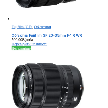
Fujifilm (GF)
,
Об'єктиви
Об’єктив Fujifilm GF 20-35mm F4 R WR
500.00
₴
/доба
Перевірити наявність
Детальніше