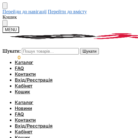
Перейди до навігації
Перейти до вмісту
Кошик
MENU
Шукати:
Шукати:
Шукати
Шукати
0.00
₴
0
Каталог
FAQ
Контакти
Вхід/Реєстрація
Кабінет
Кошик
Каталог
Новини
FAQ
Контакти
Вхід/Реєстрація
Кабінет
Кошик