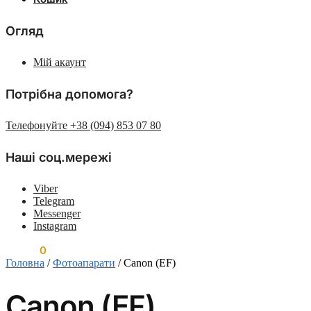
Огляд
Мій акаунт
Потрібна допомога?
Телефонуйте +38 (094) 853 07 80
Наші соц.мережі
Viber
Telegram
Messenger
Instagram
0.00
₴
0
Головна
/
Фотоапарати
/
Canon (EF)
Canon (EF)