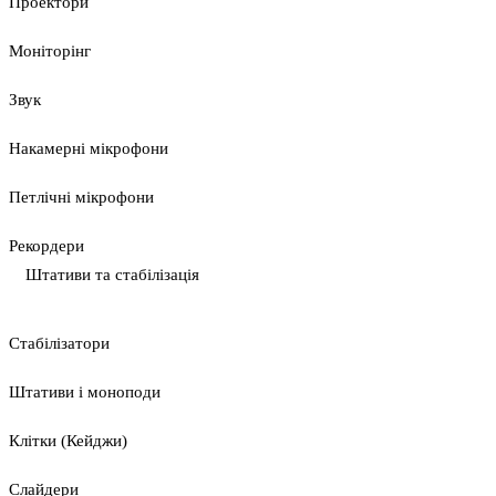
Проектори
Моніторінг
Звук
Накамерні мікрофони
Петлічні мікрофони
Рекордери
Штативи та стабілізація
Стабілізатори
Штативи і моноподи
Клітки (Кейджи)
Слайдери