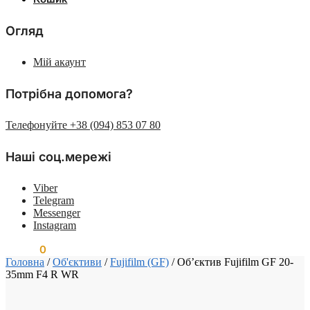
Огляд
Мій акаунт
Потрібна допомога?
Телефонуйте +38 (094) 853 07 80
Наші соц.мережі
Viber
Telegram
Messenger
Instagram
0.00
₴
0
Головна
/
Об'єктиви
/
Fujifilm (GF)
/
Об’єктив Fujifilm GF 20-
35mm F4 R WR