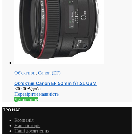
Об'єктиви
,
Canon (EF)
Об’єктив Canon EF 50mm f/1.2L USM
300.00
₴
/доба
Перевірити наявність
Детальніше
ПРО НАС
Компанія
Наша історія
Наші досягнення