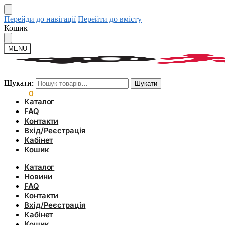
Перейди до навігації
Перейти до вмісту
Кошик
MENU
Шукати:
Шукати:
Шукати
Шукати
0.00
₴
0
Каталог
FAQ
Контакти
Вхід/Реєстрація
Кабінет
Кошик
Каталог
Новини
FAQ
Контакти
Вхід/Реєстрація
Кабінет
Кошик