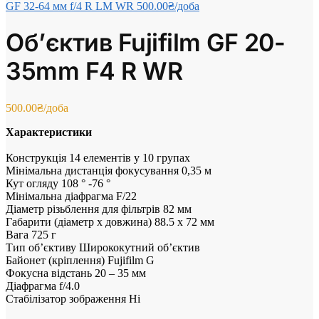
GF 32-64 мм f/4 R LM WR
500.00
₴
/доба
Об’єктив Fujifilm GF 20-
35mm F4 R WR
500.00
₴
/доба
Характеристики
Конструкція 14 елементів у 10 групах
Мінімальна дистанція фокусування 0,35 м
Кут огляду 108 ° -76 °
Мінімальна діафрагма F/22
Діаметр різьблення для фільтрів 82 мм
Габарити (діаметр х довжина) 88.5 х 72 мм
Вага 725 г
Тип об’єктиву Ширококутний об’єктив
Байонет (кріплення) Fujifilm G
Фокусна відстань 20 – 35 мм
Діафрагма f/4.0
Стабілізатор зображення Ні