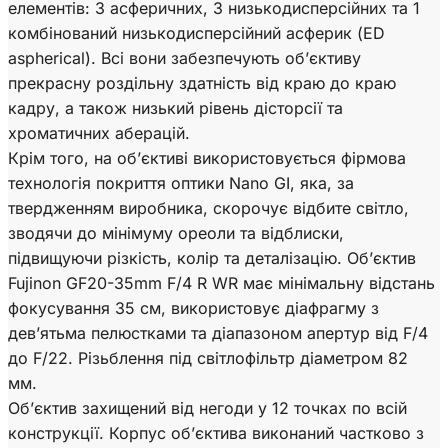
елементів: 3 асферичних, 3 низькодисперсійних та 1
комбінований низькодисперсійний асферик (ED
aspherical). Всі вони забезпечують об’єктиву
прекрасну роздільну здатність від краю до краю
кадру, а також низький рівень дісторсії та
хроматичних аберацій.
Крім того, на об’єктиві використовується фірмова
технологія покриття оптики Nano GI, яка, за
твердженням виробника, скорочує відбите світло,
зводячи до мінімуму ореоли та відблиски,
підвищуючи різкість, колір та деталізацію. Об’єктив
Fujinon GF20-35mm F/4 R WR має мінімальну відстань
фокусування 35 см, використовує діафрагму з
дев’ятьма пелюстками та діапазоном апертур від F/4
до F/22. Різьблення під світлофільтр діаметром 82
мм.
Об’єктив захищений від негоди у 12 точках по всій
конструкції. Корпус об’єктива виконаний частково з