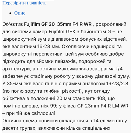
Перевірити наявність
Опис
Об’єктив
Fujifilm GF 20-35mm F4 R WR
, розроблений
для системи камер Fujifilm GFX з байонетом G – це
ширококутний зум з діапазоном фокусних відстаней,
еквівалентним 16-28 мм. Охоплюючи надширокі та
ширококутні перспективи, цей зум особливо добре
підходить для зйомки пейзажів, подорожей та
архітектури, а постійна максимальна діафрагма f/4
забезпечує стабільну роботу у всьому діапазоні зуму.
У 35-мм еквіваленті він є прямим аналогом 16-28/2.8
(по полю зору та глибині різкості), кут огляду
об’єктива в положенні 20 мм становить 108, що
помітно ширше, ніж 99; у фікса GF 23mm F4 R LM WR
– при тій же світлосилі
Оптична схема новинки складається з 14 елементів у
десяти групах, включаючи кілька спеціальних