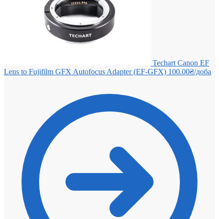
Techart Canon EF
Lens to Fujifilm GFX Autofocus Adapter (EF-GFX)
100.00
₴
/доба