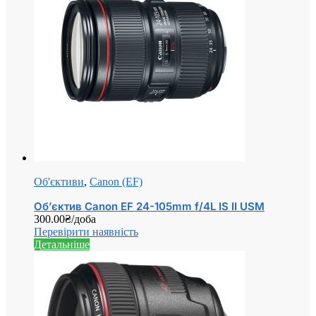
Об'єктиви
,
Canon (EF)
Об’єктив Canon EF 24-105mm f/4L IS II USM
300.00
₴
/доба
Перевірити наявність
Детальніше