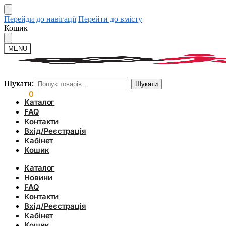
Перейди до навігації
Перейти до вмісту
Кошик
MENU
Шукати:
Шукати:
Шукати
Шукати
0.00
₴
0
Каталог
FAQ
Контакти
Вхід/Реєстрація
Кабінет
Кошик
Каталог
Новини
FAQ
Контакти
Вхід/Реєстрація
Кабінет
Кошик