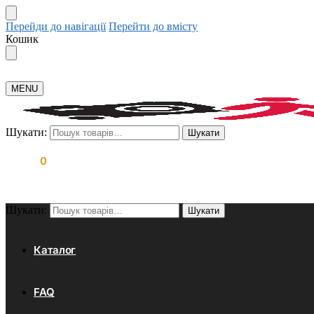
Перейди до навігації
Перейти до вмісту
Кошик
MENU
Шукати:
Шукати
0.00
₴
0
Шукати:
Шукати
Каталог
FAQ