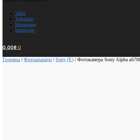
Viber
Telegram
Messenger
Instagram
0.00
₴
0
Головна
/
Фотоапарати
/
Sony (E)
/
Фотокамера Sony Alpha a670