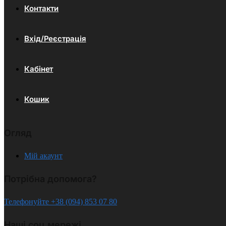
Контакти
Вхід/Реєстрація
Кабінет
Кошик
Огляд
Мій акаунт
Потрібна допомога?
Телефонуйте +38 (094) 853 07 80
Наші соц.мережі