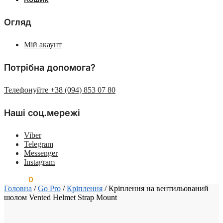
Огляд
Мій акаунт
Потрібна допомога?
Телефонуйте +38 (094) 853 07 80
Наші соц.мережі
Viber
Telegram
Messenger
Instagram
0.00
₴
0
Головна
/
Go Pro
/
Кріплення
/
Кріплення на вентильований
шолом Vented Helmet Strap Mount