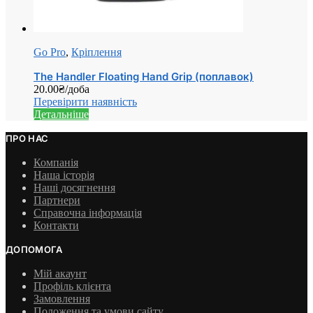
Go Pro
,
Кріплення
The Handler Floating Hand Grip (поплавок)
20.00
₴
/доба
Перевірити наявність
Детальніше
ПРО НАС
Компанія
Наша історія
Наші досягнення
Партнери
Справочна інформація
Контакти
ДОПОМОГА
Мій акаунт
Профіль клієнта
Замовлення
Положення та умови сайту