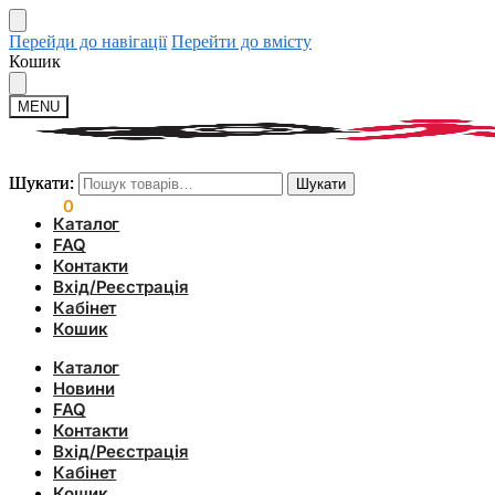
Перейди до навігації
Перейти до вмісту
Кошик
MENU
Шукати:
Шукати:
Шукати
Шукати
0.00
₴
0
Каталог
FAQ
Контакти
Вхід/Реєстрація
Кабінет
Кошик
Каталог
Новини
FAQ
Контакти
Вхід/Реєстрація
Кабінет
Кошик