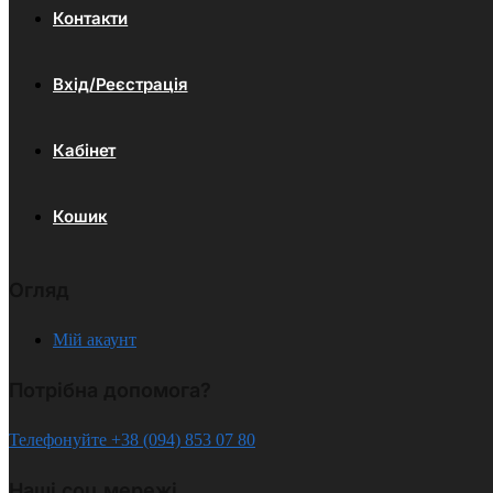
Контакти
Вхід/Реєстрація
Кабінет
Кошик
Огляд
Мій акаунт
Потрібна допомога?
Телефонуйте +38 (094) 853 07 80
Наші соц.мережі