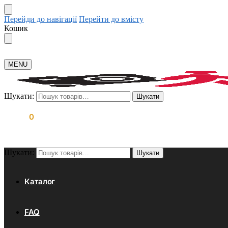
Перейди до навігації
Перейти до вмісту
Кошик
MENU
Шукати:
Шукати
0.00
₴
0
Шукати:
Шукати
Каталог
FAQ