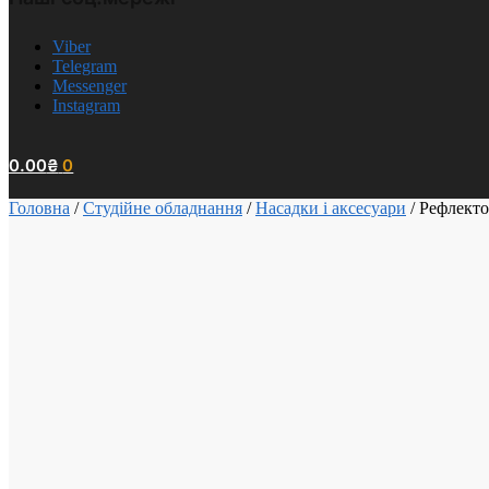
Viber
Telegram
Messenger
Instagram
0.00
₴
0
Головна
/
Студійне обладнання
/
Насадки і аксесуари
/
Рефлекто