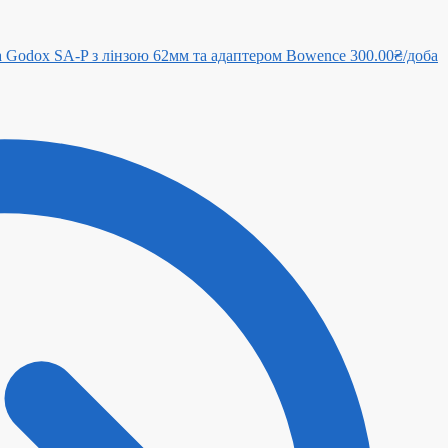
 Godox SA-P з лінзою 62мм та адаптером Bowence
300.00
₴
/доба