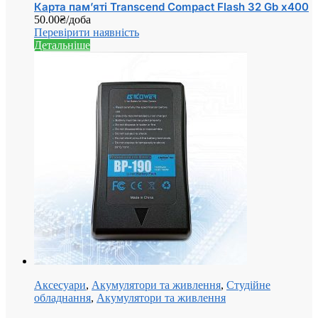
Карта пам’яті Transcend Compact Flash 32 Gb x400
50.00
₴
/доба
Перевірити наявність
Детальніше
Аксесуари
,
Акумулятори та живлення
,
Студійне
обладнання
,
Акумулятори та живлення