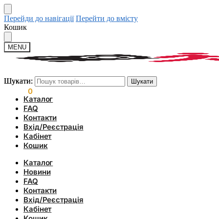
Перейди до навігації
Перейти до вмісту
Кошик
MENU
Шукати:
Шукати:
Шукати
Шукати
0.00
₴
0
Каталог
FAQ
Контакти
Вхід/Реєстрація
Кабінет
Кошик
Каталог
Новини
FAQ
Контакти
Вхід/Реєстрація
Кабінет
Кошик