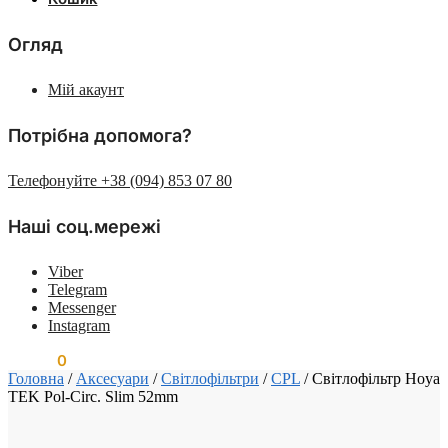
Огляд
Мій акаунт
Потрібна допомога?
Телефонуйте +38 (094) 853 07 80
Наші соц.мережі
Viber
Telegram
Messenger
Instagram
0.00
₴
0
Головна
/
Аксесуари
/
Світлофільтри
/
CPL
/
Світлофільтр Hoya
TEK Pol-Circ. Slim 52mm