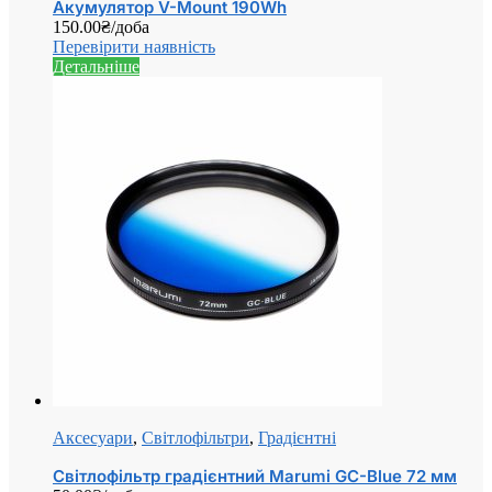
Акумулятор V-Mount 190Wh
150.00
₴
/доба
Перевірити наявність
Детальніше
Аксесуари
,
Світлофільтри
,
Градієнтні
Світлофільтр градієнтний Marumi GC-Blue 72 мм