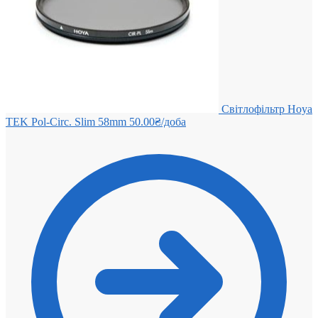
Світлофільтр Hoya
TEK Pol-Circ. Slim 58mm
50.00
₴
/доба