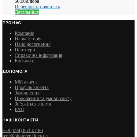
50.00
₴
/доба
Перевірити наявність
Детальніше
ПРО НАС
Компанія
Наша історія
Наші досягнення
Партнери
Справочна інформація
Контакти
ДОПОМОГА
Мій акаунт
Профіль клієнта
Замовлення
Положення та умови сайту
Зв’яжіться з нами
FAQ
НАШІ КОНТАКТИ
+38 (094) 853-07 80
rent@photorent.kiev.ua