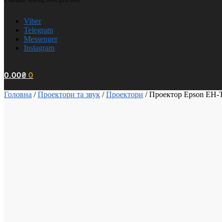
Viber
Telegram
Messenger
Instagram
0.00
₴
0
Головна
/
Проектори та звук
/
Проектори
/
Проектор Epson EH-