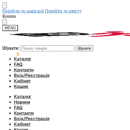
Перейди до навігації
Перейти до вмісту
Кошик
MENU
Шукати:
Шукати:
Шукати
Шукати
0.00
₴
0
Каталог
FAQ
Контакти
Вхід/Реєстрація
Кабінет
Кошик
Каталог
Новини
FAQ
Контакти
Вхід/Реєстрація
Кабінет
Кошик