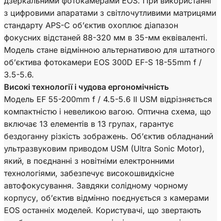
дзеркальними фотокамерами EOS. При використанні
з цифровими апаратами з світлочутливими матрицями
стандарту APS-C об’єктив охоплює діапазон
фокусних відстаней 88-320 мм в 35-мм еквіваленті.
Модель стане відмінною альтернативою для штатного
об’єктива фотокамери EOS 300D EF-S 18-55mm f /
3.5-5.6.
Високі технології і чудова ергономічність
Модель EF 55-200mm f / 4.5-5.6 II USM відрізняється
компактністю і невеликою вагою. Оптична схема, що
включає 13 елементів в 13 групах, гарантує
бездоганну різкість зображень. Об’єктив обладнаний
ультразвуковим приводом USM (Ultra Sonic Motor),
який, в поєднанні з новітніми електронними
технологіями, забезпечує високошвидкісне
автофокусування. Завдяки солідному чорному
корпусу, об’єктив відмінно поєднується з камерами
EOS останніх моделей. Користувачі, що звертають