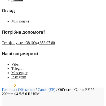
Огляд
Мій акаунт
Потрібна допомога?
Телефонуйте +38 (094) 853 07 80
Наші соц.мережі
Viber
Telegram
Messenger
Instagram
0.00
₴
0
Головна
/
Об'єктиви
/
Canon (EF)
/
Об’єктив Canon EF 55-
200mm f/4.5-5.6 II USM