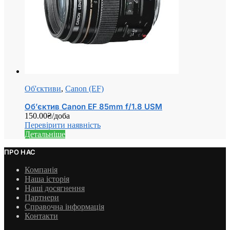
Об'єктиви
,
Canon (EF)
Об’єктив Canon EF 85mm f/1.8 USM
150.00
₴
/доба
Перевірити наявність
Детальніше
ПРО НАС
Компанія
Наша історія
Наші досягнення
Партнери
Справочна інформація
Контакти