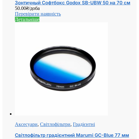
Зонтичный Софтбокс Godox SB-UBW 50 на 70 см
50.00
₴
/доба
Перевірити наявність
Детальніше
Аксесуари
,
Світлофільтри
,
Градієнтні
Світлофільтр градієнтний Marumi GC-Blue 77 мм