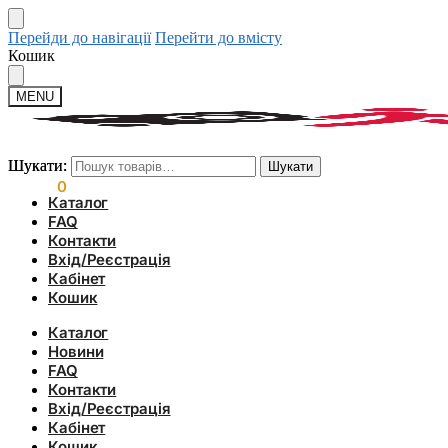
Перейди до навігації
Перейти до вмісту
Кошик
MENU
Шукати:
Шукати:
Шукати
Шукати
0.00
₴
0
Каталог
FAQ
Контакти
Вхід/Реєстрація
Кабінет
Кошик
Каталог
Новини
FAQ
Контакти
Вхід/Реєстрація
Кабінет
Кошик