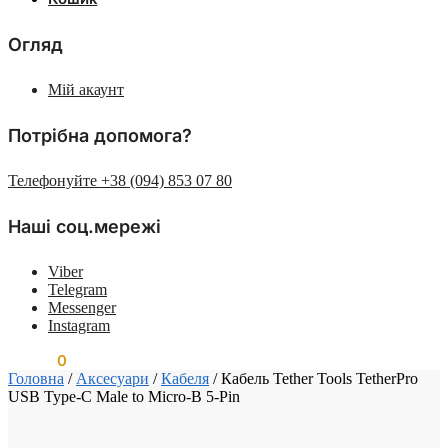
Огляд
Мій акаунт
Потрібна допомога?
Телефонуйте +38 (094) 853 07 80
Наші соц.мережі
Viber
Telegram
Messenger
Instagram
0.00
₴
0
Головна
/
Аксесуари
/
Кабеля
/
Кабель Tether Tools TetherPro
USB Type-C Male to Micro-B 5-Pin