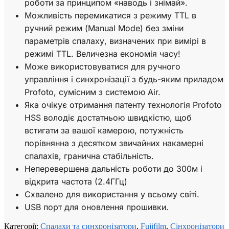
роботи за принципом «наводь і знімай».
Можливість перемикатися з режиму TTL в
ручний режим (Manual Mode) без зміни
параметрів спалаху, визначених при вимірі в
режимі TTL. Величезна економія часу!
Може використовуватися для ручного
управління і синхронізації з будь-яким приладом
Profoto, сумісним з системою Air.
Яка очікує отримання патенту технологія Profoto
HSS володіє достатньою швидкістю, щоб
встигати за вашої камерою, потужність
порівнянна з десятком звичайних накамерні
спалахів, гранична стабільність.
Неперевершена дальність роботи до 300м і
відкрита частота (2.4ГГц)
Схвалено для використання у всьому світі.
USB порт для оновлення прошивки.
Категорії:
Спалахи та синхронізатори
,
Fujifilm
,
Сінхронізатори