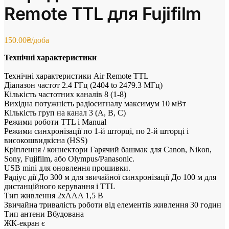
Remote TTL для Fujifilm
150.00
₴
/доба
Технічні характеристики
Технічні характеристики Air Remote TTL
Діапазон частот 2.4 ГГц (2404 to 2479.3 МГц)
Кількість частотних каналів 8 (1-8)
Вихідна потужність радіосигналу максимум 10 мВт
Кількість груп на канал 3 (A, B, C)
Режими роботи TTL і Manual
Режими синхронізації по 1-й шторці, по 2-й шторці і
високошвидкісна (HSS)
Кріплення / коннектори Гарячий башмак для Canon, Nikon,
Sony, Fujifilm, або Olympus/Panasonic.
USB mini для оновлення прошивки.
Радіус дії До 300 м для звичайної синхронізації До 100 м для
дистанційного керування і TTL
Тип живлення 2xAAA 1,5 В
Звичайна тривалість роботи від елементів живлення 30 годин
Тип антени Вбудована
ЖК-екран є