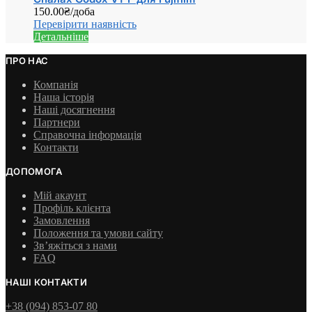
150.00
₴
/доба
Перевірити наявність
Детальніше
ПРО НАС
Компанія
Наша історія
Наші досягнення
Партнери
Справочна інформація
Контакти
ДОПОМОГА
Мій акаунт
Профіль клієнта
Замовлення
Положення та умови сайту
Зв’яжіться з нами
FAQ
НАШІ КОНТАКТИ
+38 (094) 853-07 80