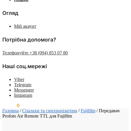
Огляд
Мій акаунт
Потрібна допомога?
Телефонуйте +38 (094) 853 07 80
Наші соц.мережі
Viber
Telegram
Messenger
Instagram
0.00
₴
0
Головна
/
Спалахи та синхронізатори
/
Fujifilm
/
Передавач
Profoto Air Remote TTL для Fujifilm