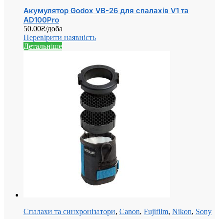
Акумулятор Godox VB-26 для спалахів V1 та
AD100Pro
50.00
₴
/доба
Перевірити наявність
Детальніше
Спалахи та синхронізатори
,
Canon
,
Fujifilm
,
Nikon
,
Sony