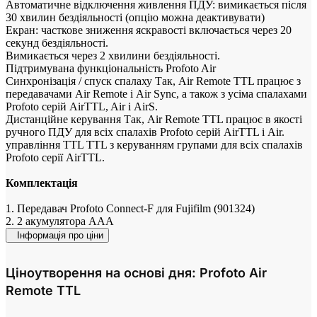
Автоматичне відключення живлення ПДУ: вимикається після
30 хвилин бездіяльності (опцію можна деактивувати)
Екран: часткове зниження яскравості включається через 20
секунд бездіяльності.
Вимикається через 2 хвилини бездіяльності.
Підтримувана функціональність Profoto Air
Синхронізація / спуск спалаху Так, Air Remote TTL працює з
передавачами Air Remote і Air Sync, а також з усіма спалахами
Profoto серій AirTTL, Air і AirS.
Дистанційне керування Так, Air Remote TTL працює в якості
ручного ПДУ для всіх спалахів Profoto серій AirTTL і Air.
управління TTL TTL з керуванням групами для всіх спалахів
Profoto серії AirTTL.
Комплектація
1. Передавач Profoto Connect-F для Fujifilm (901324)
2. 2 акумулятора ААА
Інформація про ціни
Ціноутворення на основі дня: Profoto Air
Remote TTL