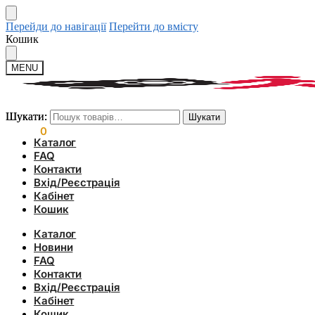
Перейди до навігації
Перейти до вмісту
Кошик
MENU
Шукати:
Шукати:
Шукати
Шукати
0.00
₴
0
Каталог
FAQ
Контакти
Вхід/Реєстрація
Кабінет
Кошик
Каталог
Новини
FAQ
Контакти
Вхід/Реєстрація
Кабінет
Кошик