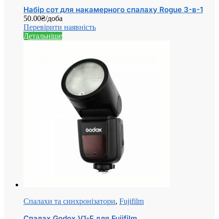
Набір сот для накамерного спалаху Rogue 3-в-1
50.00
₴
/доба
Перевірити наявність
Детальніше
Спалахи та синхронізатори
,
Fujifilm
Спалах Godox V1-F для Fujifilm