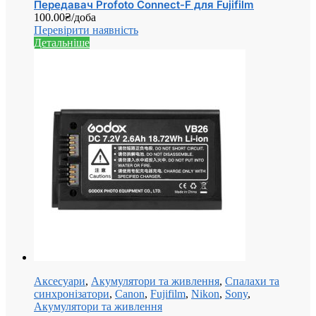
Передавач Profoto Connect-F для Fujifilm
100.00
₴
/доба
Перевірити наявність
Детальніше
Аксесуари
,
Акумулятори та живлення
,
Спалахи та
синхронізатори
,
Canon
,
Fujifilm
,
Nikon
,
Sony
,
Акумулятори та живлення