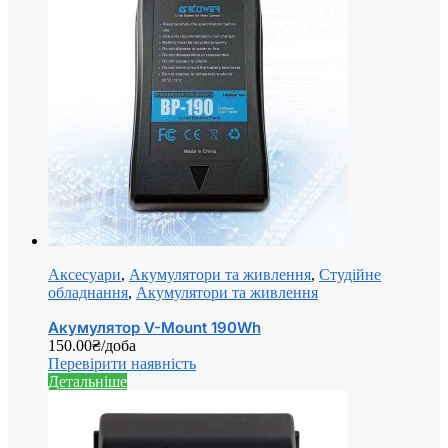
Аксесуари
,
Акумулятори та живлення
,
Студійне
обладнання
,
Акумулятори та живлення
Акумулятор V-Mount 190Wh
150.00
₴
/доба
Перевірити наявність
Детальніше