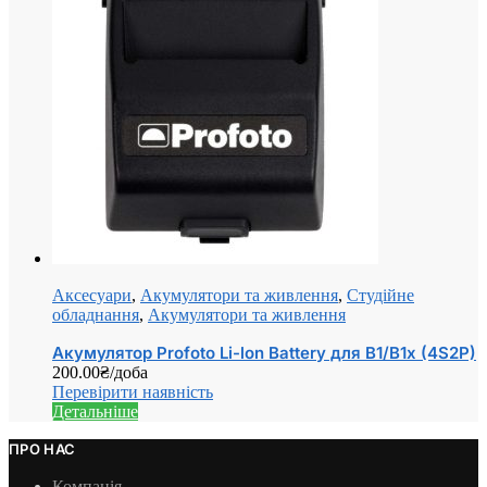
Аксесуари
,
Акумулятори та живлення
,
Студійне
обладнання
,
Акумулятори та живлення
Акумулятор Profoto Li-lon Battery для B1/B1x (4S2P)
200.00
₴
/доба
Перевірити наявність
Детальніше
ПРО НАС
Компанія