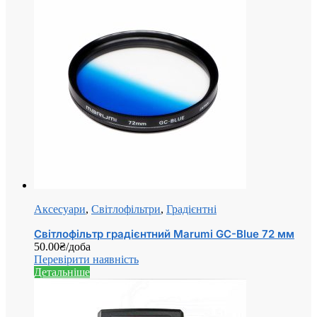
Аксесуари
,
Світлофільтри
,
Градієнтні
Світлофільтр градієнтний Marumi GC-Blue 72 мм
50.00
₴
/доба
Перевірити наявність
Детальніше