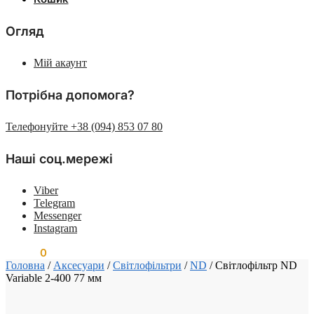
Огляд
Мій акаунт
Потрібна допомога?
Телефонуйте +38 (094) 853 07 80
Наші соц.мережі
Viber
Telegram
Messenger
Instagram
0.00
₴
0
Головна
/
Аксесуари
/
Світлофільтри
/
ND
/
Світлофільтр ND
Variable 2-400 77 мм