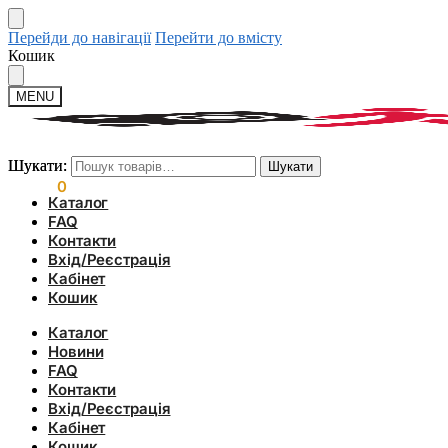
Перейди до навігації
Перейти до вмісту
Кошик
MENU
Шукати:
Шукати:
Шукати
Шукати
0.00
₴
0
Каталог
FAQ
Контакти
Вхід/Реєстрація
Кабінет
Кошик
Каталог
Новини
FAQ
Контакти
Вхід/Реєстрація
Кабінет
Кошик