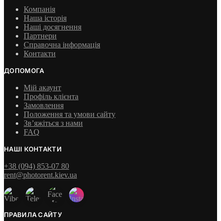
Компанія
Наша історія
Наші досягнення
Партнери
Справочна інформація
Контакти
ДОПОМОГА
Мій акаунт
Профіль клієнта
Замовлення
Положення та умови сайту
Зв’яжіться з нами
FAQ
НАШІ КОНТАКТИ
+38 (094) 853-07 80
rent@photorent.kiev.ua
ПРАВИЛА САЙТУ