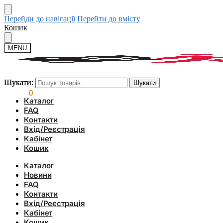
Перейди до навігації
Перейти до вмісту
Кошик
MENU
Шукати:
Шукати:
Шукати
Шукати
0.00
₴
0
Каталог
FAQ
Контакти
Вхід/Реєстрація
Кабінет
Кошик
Каталог
Новини
FAQ
Контакти
Вхід/Реєстрація
Кабінет
Кошик