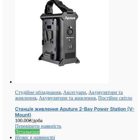
Студійне обладнання
,
Аксесуари
,
Акумулятори та
живлення
,
Акумулятори та живлення
,
Постійне світло
Станція живлення Aputure 2-Bay Power Station (V-
Mount)
100.00
₴
/доба
Перевірити наявність
Детальніше
Немає в наявності