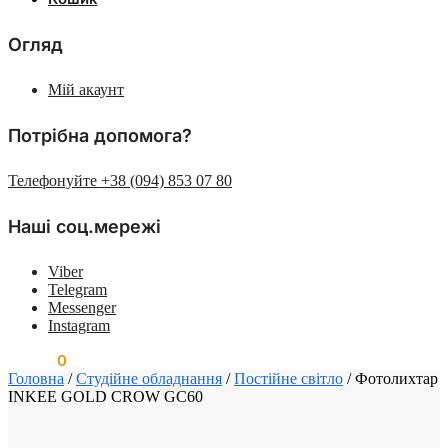
Огляд
Мій акаунт
Потрібна допомога?
Телефонуйте +38 (094) 853 07 80
Наші соц.мережі
Viber
Telegram
Messenger
Instagram
0.00
₴
0
Головна
/
Студійне обладнання
/
Постійне світло
/
Фотолихтар
INKEE GOLD CROW GC60