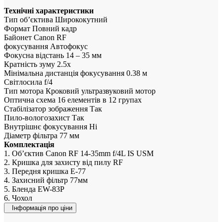
Технічні характеристики
Тип об’єктива Ширококутний
Формат Повний кадр
Байонет Canon RF
фокусування Автофокус
Фокусна відстань 14 – 35 мм
Кратність зуму 2.5x
Мінімальна дистанція фокусування 0.38 м
Світлосила f/4
Тип мотора Кроковий ультразвуковий мотор
Оптична схема 16 елементів в 12 групах
Стабілізатор зображення Так
Пило-вологозахист Так
Внутрішнє фокусування Ні
Діаметр фільтра 77 мм
Комплектація
1. Об’єктив Canon RF 14-35mm f/4L IS USM
2. Кришка для захисту від пилу RF
3. Передня кришка E-77
4. Захисний фільтр 77мм
5. Бленда EW-83Р
6. Чохол
Інформація про ціни