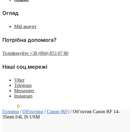
Огляд
Мій акаунт
Потрібна допомога?
Телефонуйте +38 (094) 853 07 80
Наші соц.мережі
Viber
Telegram
Messenger
Instagram
0.00
₴
0
Головна
/
Об'єктиви
/
Canon (RF)
/
Об’єктив Canon RF 14-
35mm f/4L IS USM