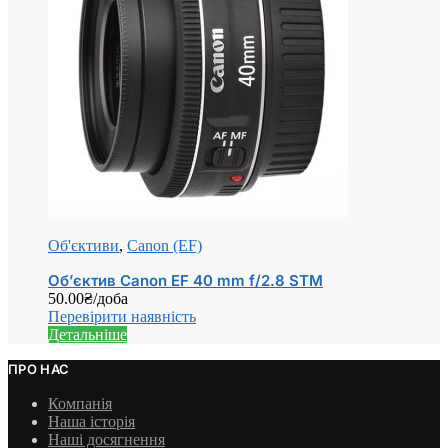
Об'єктиви
,
Canon (EF)
Об’єктив Canon EF 40 mm f/2.8 STM
50.00
₴
/доба
Перевірити наявність
Детальніше
ПРО НАС
Компанія
Наша історія
Наші досягнення