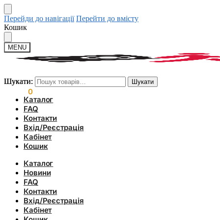
Перейди до навігації
Перейти до вмісту
Кошик
MENU
Шукати:
Шукати:
Шукати
Шукати
0.00
₴
0
Каталог
FAQ
Контакти
Вхід/Реєстрація
Кабінет
Кошик
Каталог
Новини
FAQ
Контакти
Вхід/Реєстрація
Кабінет
Кошик