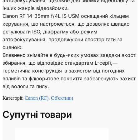
автофокусування, ідеальне для зйомки відеоблогу та
інших жанрів відеозйомки.
Canon RF 14-35mm f/4L IS USM оснащений кільцем
керування, що настроюється, що дозволяє швидко
регулювати ISO, діафрагму або режим
автофокусування, продовжуючи спостерігати за
сценою.
Впевнено знімайте в будь-яких умовах завдяки якості
збирання, що відповідає стандартам L-серії,—
герметична конструкція із захистом від погодних
впливів та флюоритове покриття забезпечують захист
від вологи та пилу.
Категорії:
Canon (RF)
,
Об'єктиви
Супутні товари