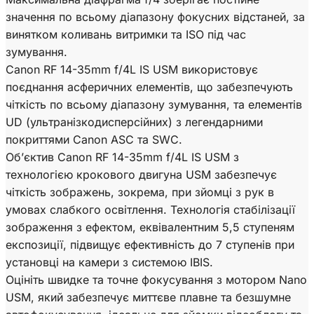
значення по всьому діапазону фокусних відстаней, за
винятком коливань витримки та ISO під час
зумування.
Canon RF 14-35mm f/4L IS USM використовує
поєднання асферичних елементів, що забезпечують
чіткість по всьому діапазону зумування, та елементів
UD (ультранізкодисперсійних) з легендарними
покриттями Canon ASC та SWC.
Об’єктив Canon RF 14-35mm f/4L IS USM з
технологією крокового двигуна USM забезпечує
чіткість зображень, зокрема, при зйомці з рук в
умовах слабкого освітлення. Технологія стабілізації
зображення з ефектом, еквівалентним 5,5 ступеням
експозиції, підвищує ефективність до 7 ступенів при
установці на камери з системою IBIS.
Оцініть швидке та точне фокусування з мотором Nano
USM, який забезпечує миттєве плавне та безшумне