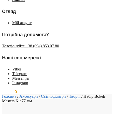
Огляд
Мій акаунт
Потрібна допомога?
Телефонуйте +38 (094) 853 07 80
Наші соц.мережі
Viber
Telegram
Messenger
Instagram
0.00
₴
0
Головна
/
Аксесуари
/
Світлофільтри
/
Творчі
/
Набір Bokeh
Masters Kit 77 мм