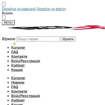
Перейди до навігації
Перейти до вмісту
Кошик
MENU
Шукати:
Шукати:
Шукати
Шукати
0.00
₴
0
Каталог
FAQ
Контакти
Вхід/Реєстрація
Кабінет
Кошик
Каталог
Новини
FAQ
Контакти
Вхід/Реєстрація
Кабінет
Кошик