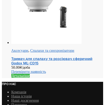
Аксесуари
,
Спалахи та синхронізатори
Тримач для спалаху та розсіювач сферичний
Godox ML-CD15
50.00
₴
/доба
Перевірити наявність
Детальніше
ПРО НАС
Компанія
Наша історія
Наші досягнення
Партнери